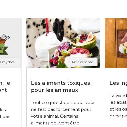
s mythes
Articles santé
, le
Les aliments toxiques
Les i
ont
pour les animaux
La viand
les abat
Tout ce qui est bon pour vous
et les o
ne l’est pas forcément pour
les
principa
votre animal. Certains
t des
aliments peuvent être