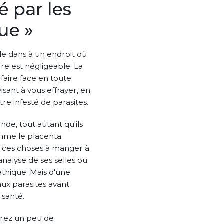
 par les
ue »
nde dans à un endroit où
re est négligeable. La
faire face en toute
isant à vous effrayer, en
re infesté de parasites.
nde, tout autant qu'ils
omme le placenta
s ces choses à manger à
analyse de ses selles ou
thique. Mais d'une
aux parasites avant
 santé.
trez un peu de