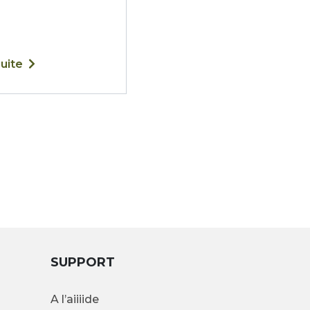
suite
SUPPORT
A l’aiiiide