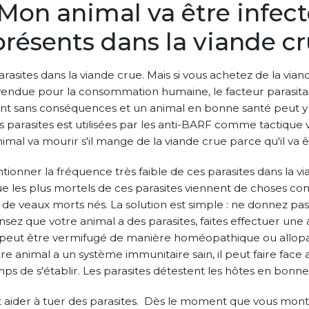
on animal va être infecté
présents dans la viande cr
 parasites dans la viande crue. Mais si vous achetez de la via
vendue pour la consommation humaine, le facteur parasitai
ont sans conséquences et un animal en bonne santé peut y 
s parasites est utilisées par les anti-BARF comme tactique v
imal va mourir s'il mange de la viande crue parce qu'il va êt
tionner la fréquence très faible de ces parasites dans la via
ue les plus mortels de ces parasites viennent de choses c
de veaux morts nés. La solution est simple : ne donnez pa
nsez que votre animal a des parasites, faites effectuer une 
 peut être vermifugé de manière homéopathique ou allopa
re animal a un système immunitaire sain, il peut faire face 
ps de s'établir. Les parasites détestent les hôtes en bonne
t aider à tuer des parasites. Dès le moment que vous mon