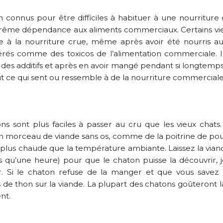
n connus pour être difficiles à habituer à une nourriture 
’extrême dépendance aux aliments commerciaux. Certains vi
e à la nourriture crue, même après avoir été nourris au
dérés comme des toxicos de l’alimentation commerciale. 
des additifs et après en avoir mangé pendant si longtemp
 ce qui sent ou ressemble à de la nourriture commerciale
s sont plus faciles à passer au cru que les vieux chats. P
n morceau de viande sans os, comme de la poitrine de pou
plus chaude que la température ambiante. Laissez la vian
 qu’une heure) pour que le chaton puisse la découvrir, jo
. Si le chaton refuse de la manger et que vous savez q
de thon sur la viande. La plupart des chatons goûteront la
nt.