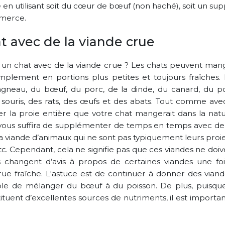
ne en utilisant soit du cœur de bœuf (non haché), soit un s
mmerce.
t avec de la viande crue
 un chat avec de la viande crue ? Les chats peuvent man
implement en portions plus petites et toujours fraîches
l’agneau, du bœuf, du porc, de la dinde, du canard, du po
s souris, des rats, des œufs et des abats. Tout comme ave
r la proie entière que votre chat mangerait dans la natu
 vous suffira de supplémenter de temps en temps avec de l
 viande d’animaux qui ne sont pas typiquement leurs proies
etc. Cependant, cela ne signifie pas que ces viandes ne doi
ats changent d’avis à propos de certaines viandes une f
ue fraîche. L'astuce est de continuer à donner des viand
ple de mélanger du bœuf à du poisson. De plus, puisque 
tuent d’excellentes sources de nutriments, il est importa