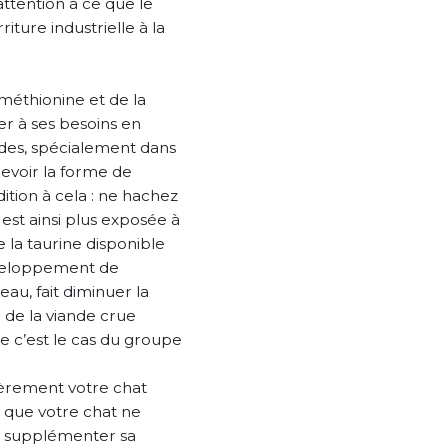
 attention à ce que le
ture industrielle à la
 méthionine et de la
ier à ses besoins en
andes, spécialement dans
cevoir la forme de
dition à cela : ne hachez
est ainsi plus exposée à
e la taurine disponible
éveloppement de
eau, fait diminuer la
c de la viande crue
e c’est le cas du groupe
lièrement votre chat
 que votre chat ne
e supplémenter sa