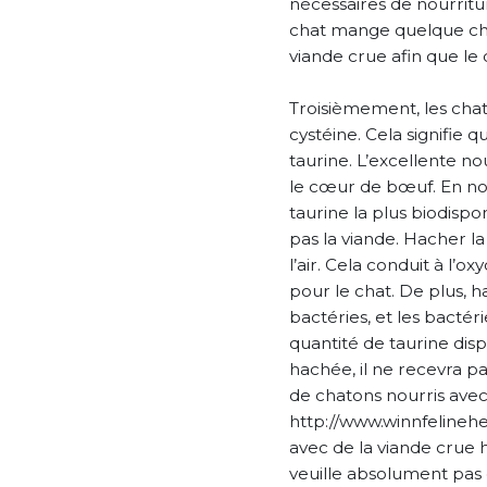
nécessaires de nourriture
chat mange quelque chos
viande crue afin que le
Troisièmement, les chats
cystéine. Cela signifie 
taurine. L’excellente no
le cœur de bœuf. En nou
taurine la plus biodispo
pas la viande. Hacher la
l’air. Cela conduit à l’o
pour le chat. De plus,
bactéries, et les bactéri
quantité de taurine disp
hachée, il ne recevra p
de chatons nourris avec
http://www.winnfelinehe
avec de la viande crue
veuille absolument pas