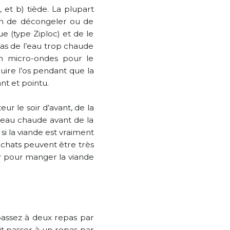
 et b) tiède. La plupart
en de décongeler ou de
e (type Ziploc) et de le
pas de l’eau trop chaude
un micro-ondes pour le
cuire l’os pendant que la
nt et pointu.
ur le soir d’avant, de la
d’eau chaude avant de la
i la viande est vraiment
 chats peuvent être très
rer pour manger la viande
, passez à deux repas par
it passer à un repas par