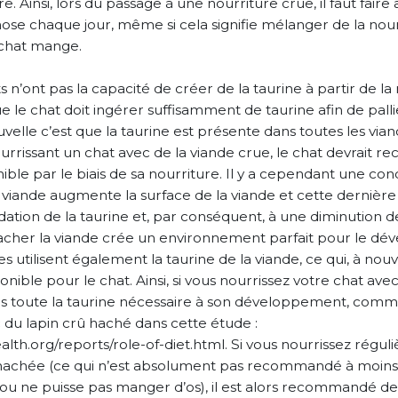
. Ainsi, lors du passage à une nourriture crue, il faut faire
e chaque jour, même si cela signifie mélanger de la nourri
 chat mange.
 n’ont pas la capacité de créer de la taurine à partir de la
que le chat doit ingérer suffisamment de taurine afin de pall
uvelle c’est que la taurine est présente dans toutes les vi
rrissant un chat avec de la viande crue, le chat devrait re
nible par le biais de sa nourriture. Il y a cependant une con
 viande augmente la surface de la viande et cette dernière 
xydation de la taurine et, par conséquent, à une diminution d
 hacher la viande crée un environnement parfait pour le d
es utilisent également la taurine de la viande, ce qui, à nouv
onible pour le chat. Ainsi, si vous nourrissez votre chat ave
as toute la taurine nécessaire à son développement, comm
 du lapin crû haché dans cette étude :
alth.org/reports/role-of-diet.html. Si vous nourrissez régu
 hachée (ce qui n’est absolument pas recommandé à moins
 ou ne puisse pas manger d’os), il est alors recommandé d