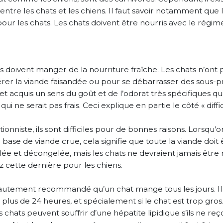
s entre les chats et les chiens. Il faut savoir notamment qu
pour les chats. Les chats doivent être nourris avec le régi
 doivent manger de la nourriture fraîche. Les chats n’ont
er la viande faisandée ou pour se débarrasser des sous-pr
é et acquis un sens du goût et de l’odorat très spécifiques 
ne serait pas frais. Ceci explique en partie le côté « diffic
ionniste, ils sont difficiles pour de bonnes raisons. Lorsqu’o
base de viande crue, cela signifie que toute la viande doit êt
ée et décongelée, mais les chats ne devraient jamais être n
z cette dernière pour les chiens.
utement recommandé qu’un chat mange tous les jours. Il n
plus de 24 heures, et spécialement si le chat est trop gros
chats peuvent souffrir d’une hépatite lipidique s’ils ne reç