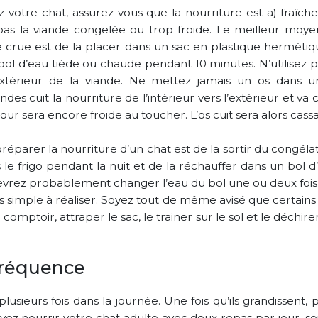
 votre chat, assurez-vous que la nourriture est a) fraîche,
 pas la viande congelée ou trop froide. Le meilleur moy
 crue est de la placer dans un sac en plastique hermétiqu
bol d’eau tiède ou chaude pendant 10 minutes. N’utilisez 
’extérieur de la viande. Ne mettez jamais un os dans 
es cuit la nourriture de l’intérieur vers l’extérieur et va 
our sera encore froide au toucher. L’os cuit sera alors cassa
parer la nourriture d’un chat est de la sortir du congélate
 le frigo pendant la nuit et de la réchauffer dans un bol 
vrez probablement changer l’eau du bol une ou deux fois s
ès simple à réaliser. Soyez tout de même avisé que certains
e comptoir, attraper le sac, le trainer sur le sol et le déchi
fréquence
lusieurs fois dans la journée. Une fois qu’ils grandissent
uvez nourrir votre chat adulte avec deux repas par jour, so