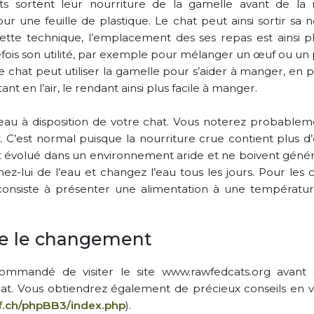
ats sortent leur nourriture de la gamelle avant de l
ur une feuille de plastique. Le chat peut ainsi sortir sa 
 cette technique, l’emplacement des ses repas est ainsi pl
fois son utilité, par exemple pour mélanger un œuf ou un 
 le chat peut utiliser la gamelle pour s’aider à manger, en p
tant en l’air, le rendant ainsi plus facile à manger.
au à disposition de votre chat. Vous noterez probablem
 C’est normal puisque la nourriture crue contient plus d
t évolué dans un environnement aride et ne boivent gén
z-lui de l’eau et changez l’eau tous les jours. Pour les c
 consiste à présenter une alimentation à une températur
e le changement
commandé de visiter le site www.rawfedcats.org avant
hat. Vous obtiendrez également de précieux conseils en vo
f.ch/phpBB3/index.php
).